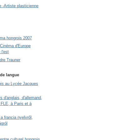
 -Artiste plasticienne
éma hongrois 2007
 Cinéma d'Europe
 l'est
ndre Trauner
de langue
ois au Lycée Jacques
rs d'anglais, d'allemand,
e FLE, à Paris et à
a francia nyelvről,
ágról
Centre culturel hongrois