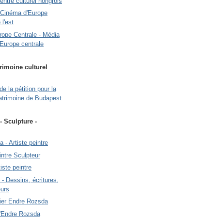
Centre culturel hongrois
 Cinéma d'Europe
 l'est
urope Centrale - Média
'Europe centrale
rimoine culturel
de la pétition pour la
atrimoine de Budapest
 - Sculpture -
 - Artiste peintre
intre Sculpteur
iste peintre
- Dessins, écritures,
eurs
elier Endre Rozsda
 d'Endre Rozsda