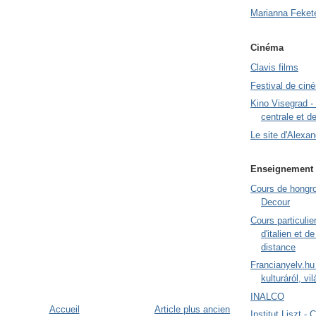
Marianna Fekete
Cinéma
Clavis films
Festival de cin
Kino Visegrad -
centrale et de
Le site d'Alexa
Enseignement 
Cours de hongr
Decour
Cours particulie
d'italien et d
distance
Francianyelv.hu 
kulturáról, vil
INALCO
Accueil
Article plus ancien
Institut Liszt - 