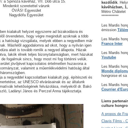
n: a Spinoza kávéház, VII. Dob utca 15.
kezdődik
. Hely
Mindenkit szeretettel várunk
kávéházban, 1,
ÓVÁS! Egyesület
Métro Châtelet
Nagydiófa Egyesület
************
Les Mardis hong
émission
Télém
dben kialakult helyzet egyszerre ad bizakodásra és
lől örvendetes, hogy végre megindult azoknak a több
Les Mardis hong
k a hatósági vizsgálata, melyek ebben a negyedben már
France Inter
ynak. Másfelől aggodalomra ad okot, hogy a nyilván igen
dúra alatt is tovább romlik a negyed állapota. Házak
Les Mardis hong
ontva, lakók élnek teljes bizonytalanságban, mert házukat
Youtube
l, de fogalmuk sincs, hogy most mi fog történni velük.
kerület jövőjével kapcsolatos értelmetlen huzavona a
Les Mardis hong
önkormányzat, valamint a műemlékvédelmi hatóság által
Monde diplom
-háromszögben.
hongroise et sa
a a negyeddel kapcsolatban kialakult jogi, építészeti és
smertetése, az UNESCO elvárásainak és az általunk
Les Mardis hong
ernatívák lehetőségének felvázolása, melyekről dr. Bakó
Courrier d'Eur
szló, Ladányi János és Perczel Anna tájékoztatja
Liens partenair
culture hongro
A propos de Fra
Clavis Films - 