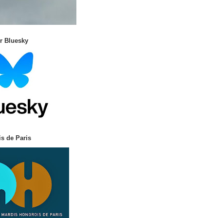
r Bluesky
s de Paris