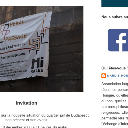
Nous suivre s
Qui êtes-vous 
MARDIS HON
Association laïq
réunir les perso
Hongrie, qu’elle
ou non, quelles 
Invitation
opinions philoso
religieuses. Ell
ur la nouvelle situation du quartier juif de Budapest :
permettre leur r
son présent et son avenir
l’échange d’info
 10 décembre 2008 à 11 heures du matin