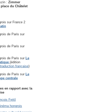
szin :
Zimmer
 place du Châtelet
rois sur France 2
atin
rois de Paris sur
rois de Paris sur
rois de Paris sur
Le
atique
(édition
traduction française
)
rois de Paris sur
Le
ope centrale
es en rapport avec la
ise
nçois Fejtő
Cinéma hongrois