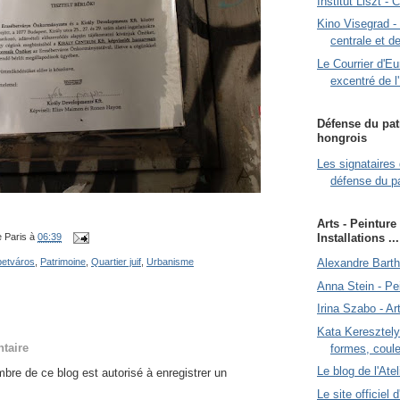
Institut Liszt - 
Kino Visegrad -
centrale et de
Le Courrier d'E
excentré de l
Défense du pat
hongrois
Les signataires 
défense du p
Arts - Peinture
Installations ...
 Paris
à
06:39
betváros
,
Patrimoine
,
Quartier juif
,
Urbanisme
Alexandre Bartha
Anna Stein - Pe
Irina Szabo - Art
Kata Keresztely 
taire
formes, coul
Le blog de l'At
re de ce blog est autorisé à enregistrer un
Le site officiel