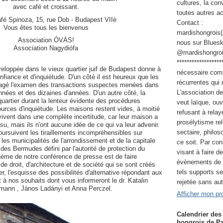
cultures, la co
avec café et croissant.
toutes autres a
afé Spinoza, 15, rue Dob - Budapest VIIè
Contact :
Vous êtes tous les bienvenus
mardishongrois
Association ÓVÁS!
nous sur Bluesk
Association Nagydiófa
@mardishongroi
*****************
éveloppée dans le vieux quartier juif de Budapest donne à
nécessaire com
nfiance et d'inquiétude. D'un côté il est heureux que les
récurrentes qui
ngagé l'examen des transactions suspectes menées dans
L'association d
nnées et des dizaines d'années. D'un autre côté, la
quartier durant la lenteur évidente des procédures
veut laïque, ouv
ources d'inquiétude. Les maisons restent vides, à moitié
refusant à relay
vivent dans une complète incertitude, car leur maison a
prosélytisme rel
su, mais ils n'ont aucune idée de ce qui va leur advenir.
sectaire, philos
ursuivent les tiraillements incompréhensibles sur
re les municipalités de l'arrondissement et de la capitale
ce soit. Par co
 des Bermudes défini par l'autorité de protection du
visant à faire de
thème de notre conférence de presse est de faire
évènements de c
e droit, d'architecture et de société qui se sont créés
tels supports s
er, l'esquisse des possibilités d'alternative répondant aux
à nos souhaits dont vous informeront le dr. Katalin
rejetée sans autr
ffmann , János Ladányi et Anna Perczel.
Afficher mon pro
Calendrier des
hongrois de Pa