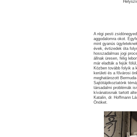
Helyszí
A régi pesti zsidónegye
aggodalomra okot. Egyfe
mint gyanús ügyletekne
évek, évtizedek óta fol
hosszadalmas jogi proce
állnak üresen, félig leb
már eladták a fejük fölü
Közben tovább folyik a 
kerületi és a fővárosi 
meghatározott Bermuda
Sajtótájékoztatónk témáj
társadalmi problémák i
kívánatosnak tartott alt
Katalin, dr. Hoffmann Lá
Önöket.