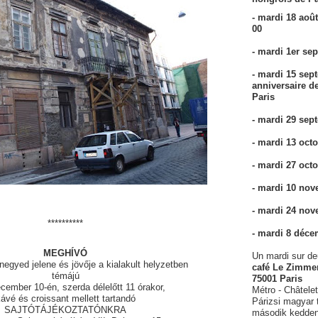
- mardi 18 août
00
- mardi 1er se
- mardi 15 sep
anniversaire d
Paris
- mardi 29 sep
- mardi 13 oct
- mardi 27 oct
- mardi 10 no
- mardi 24 no
**********
- mardi 8 déce
MEGHÍVÓ
Un mardi sur d
negyed jelene és jövője a kialakult helyzetben
café Le Zimmer
témájú
75001 Paris
cember 10-én, szerda délelőtt 11 órakor,
Métro - Châtelet
ávé és croissant mellett tartandó
Párizsi magyar 
SAJTÓTÁJÉKOZTATÓNKRA
második kedde