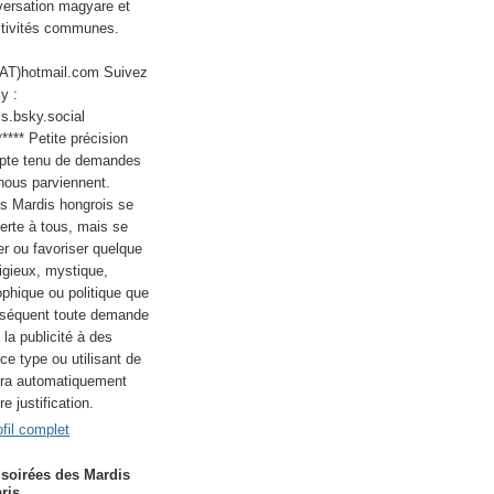
nversation magyare et
ctivités communes.
(AT)hotmail.com Suivez
y :
s.bsky.social
****** Petite précision
pte tenu de demandes
 nous parviennent.
es Mardis hongrois se
erte à tous, mais se
er ou favoriser quelque
igieux, mystique,
ophique ou politique que
nséquent toute demande
 la publicité à des
e type ou utilisant de
era automatiquement
e justification.
fil complet
 soirées des Mardis
ris