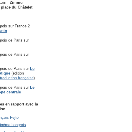
szin :
Zimmer
 place du Châtelet
rois sur France 2
atin
rois de Paris sur
rois de Paris sur
rois de Paris sur
Le
atique
(édition
traduction française
)
rois de Paris sur
Le
ope centrale
es en rapport avec la
ise
nçois Fejtő
Cinéma hongrois