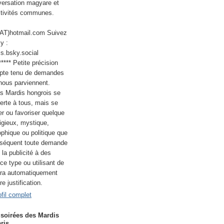
nversation magyare et
ctivités communes.
(AT)hotmail.com Suivez
y :
s.bsky.social
****** Petite précision
pte tenu de demandes
 nous parviennent.
es Mardis hongrois se
erte à tous, mais se
er ou favoriser quelque
igieux, mystique,
ophique ou politique que
nséquent toute demande
 la publicité à des
e type ou utilisant de
era automatiquement
e justification.
fil complet
 soirées des Mardis
ris