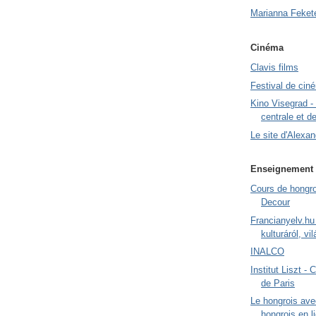
Marianna Fekete
Cinéma
Clavis films
Festival de cin
Kino Visegrad -
centrale et de
Le site d'Alexa
Enseignement 
Cours de hongr
Decour
Francianyelv.hu 
kulturáról, vil
INALCO
Institut Liszt - 
de Paris
Le hongrois ave
hongrois en l