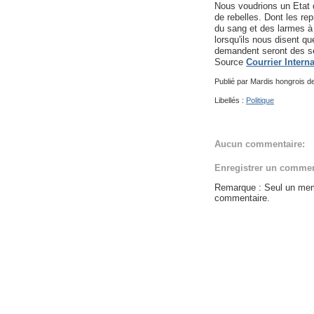
Nous voudrions un Etat 
de rebelles. Dont les re
du sang et des larmes à 
lorsqu'ils nous disent qu
demandent seront des se
Source
Courrier Intern
Publié par
Mardis hongrois de
Libellés :
Politique
Aucun commentaire:
Enregistrer un commen
Remarque : Seul un memb
commentaire.