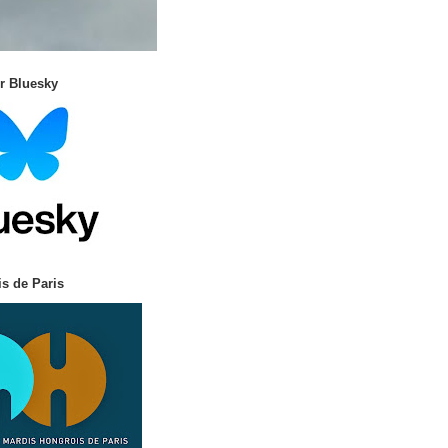
r Bluesky
s de Paris