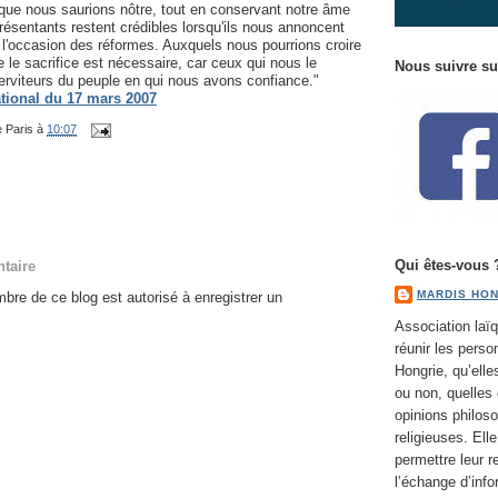
que nous saurions nôtre, tout en conservant notre âme
présentants restent crédibles lorsqu'ils nous annoncent
l'occasion des réformes. Auxquels nous pourrions croire
e le sacrifice est nécessaire, car ceux qui nous le
Nous suivre s
rviteurs du peuple en qui nous avons confiance."
ational du 17 mars 2007
 Paris
à
10:07
Qui êtes-vous 
taire
MARDIS HON
re de ce blog est autorisé à enregistrer un
Association laïq
réunir les perso
Hongrie, qu’elle
ou non, quelles 
opinions philoso
religieuses. Ell
permettre leur r
l’échange d’info