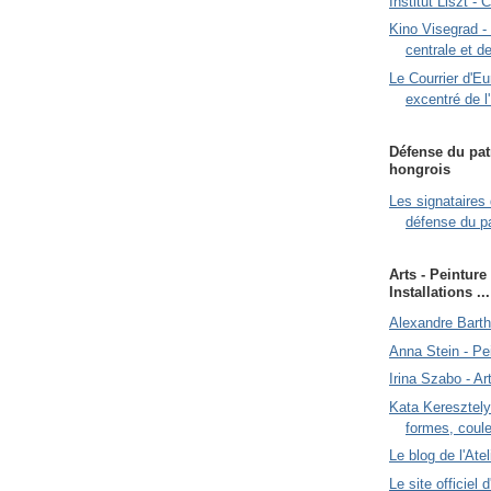
Institut Liszt - 
Kino Visegrad -
centrale et de
Le Courrier d'E
excentré de l
Défense du pat
hongrois
Les signataires 
défense du p
Arts - Peinture
Installations ...
Alexandre Bartha
Anna Stein - Pe
Irina Szabo - Art
Kata Keresztely 
formes, coul
Le blog de l'At
Le site officiel