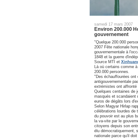
samedi 17 mars 2007
Environ 200.000 Ho
gouvernement
"Quelque 200.000 person
2007 Fête nationale hong
gouvernementale à l'occa
1848 et la guerre d'indé
Source MTI et
Xinhuan
Là où certains comme à 
200.000 personnes.
"Des échauffourées ont 
antigouvernementale pac
extrémistes ont affronté
Quelques centaines de je
masqués et scandaient d
euros de dégâts lors d'ex
Selon Magyar Hirlap rapp
célébrations lourdes de 
du pouvoir est au plus 
la va-vite par le gouver
citoyens depuis son entr
élu démocratiquement, si 
nationale parce qu'il doi