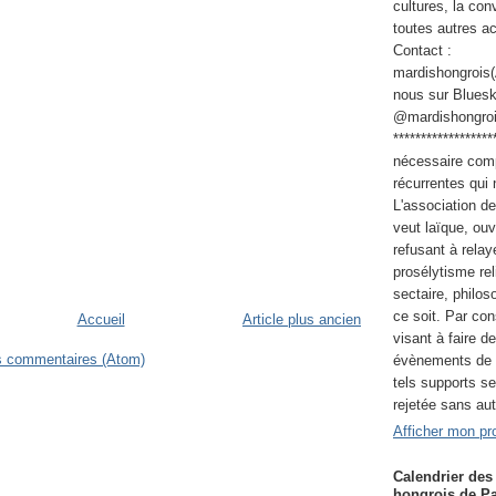
cultures, la co
toutes autres a
Contact :
mardishongrois
nous sur Bluesk
@mardishongroi
*****************
nécessaire com
récurrentes qui
L'association d
veut laïque, ouv
refusant à relay
prosélytisme rel
sectaire, philos
ce soit. Par co
Accueil
Article plus ancien
visant à faire de
es commentaires (Atom)
évènements de c
tels supports s
rejetée sans autr
Afficher mon pro
Calendrier des
hongrois de Pa