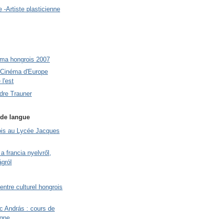
 -Artiste plasticienne
éma hongrois 2007
 Cinéma d'Europe
 l'est
ndre Trauner
de langue
ois au Lycée Jacques
a francia nyelvről,
ágról
Centre culturel hongrois
c András : cours de
igne