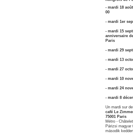
- mardi 18 août
00
- mardi 1er se
- mardi 15 sep
anniversaire d
Paris
- mardi 29 sep
- mardi 13 oct
- mardi 27 oct
- mardi 10 no
- mardi 24 no
- mardi 8 déce
Un mardi sur d
café Le Zimmer
75001 Paris
Métro - Châtelet
Párizsi magyar 
második kedde