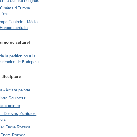
Centre culturel hongrois
 Cinéma d'Europe
 l'est
urope Centrale - Média
'Europe centrale
rimoine culturel
de la pétition pour la
atrimoine de Budapest
 - Sculpture -
 - Artiste peintre
intre Sculpteur
iste peintre
- Dessins, écritures,
eurs
elier Endre Rozsda
 d'Endre Rozsda