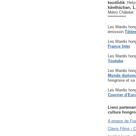
kezdődik
. Hely
kávéházban, 1,
Métro Châtelet
************
Les Mardis hong
émission
Télém
Les Mardis hong
France Inter
Les Mardis hong
Youtube
Les Mardis hong
Monde diplom
hongroise et sa
Les Mardis hong
Courrier d'Eur
Liens partenair
culture hongro
A propos de Fra
Clavis Films - 