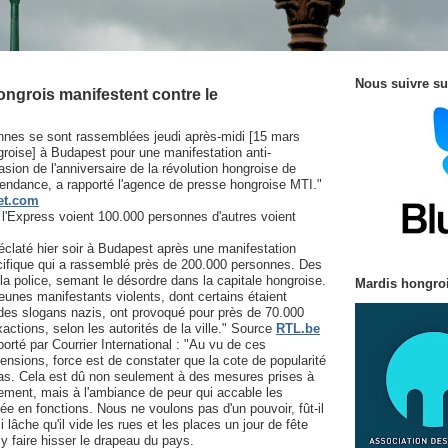
Nous suivre su
ngrois manifestent contre le
nes se sont rassemblées jeudi après-midi [15 mars
roise] à Budapest pour une manifestation anti-
sion de l'anniversaire de la révolution hongroise de
pendance, a rapporté l'agence de presse hongroise MTI."
et.com
l'Express voient 100.000 personnes d'autres voient
éclaté hier soir à Budapest après une manifestation
ifique qui a rassemblé près de 200.000 personnes. Des
 la police, semant le désordre dans la capitale hongroise.
Mardis hongroi
unes manifestants violents, dont certains étaient
es slogans nazis, ont provoqué pour près de 70.000
actions, selon les autorités de la ville." Source
RTL.be
orté par Courrier International : "Au vu de ces
tensions, force est de constater que la cote de popularité
bas. Cela est dû non seulement à des mesures prises à
nement, mais à l'ambiance de peur qui accable les
ée en fonctions. Nous ne voulons pas d'un pouvoir, fût-il
lâche qu'il vide les rues et les places un jour de fête
t y faire hisser le drapeau du pays.