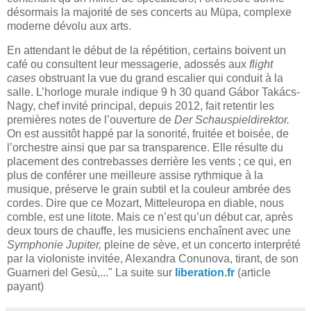
désormais la majorité de ses concerts au Müpa, complexe
moderne dévolu aux arts.
En attendant le début de la répétition, certains boivent un
café ou consultent leur messagerie, adossés aux
flight
cases
obstruant la vue du grand escalier qui conduit à la
salle. L’horloge murale indique 9 h 30 quand Gábor Takács-
Nagy, chef invité principal, depuis 2012, fait retentir les
premières notes de l’ouverture de
Der Schauspieldirektor.
On est aussitôt happé par la sonorité, fruitée et boisée, de
l’orchestre ainsi que par sa transparence. Elle résulte du
placement des contrebasses derrière les vents ; ce qui, en
plus de conférer une meilleure assise rythmique à la
musique, préserve le grain subtil et la couleur ambrée des
cordes. Dire que ce Mozart, Mitteleuropa en diable, nous
comble, est une litote. Mais ce n’est qu’un début car, après
deux tours de chauffe, les musiciens enchaînent avec une
Symphonie Jupiter,
pleine de sève, et un concerto interprété
par la violoniste invitée, Alexandra Conunova, tirant, de son
Guarneri del Gesù,..." La suite sur
liberation.fr
(article
payant)