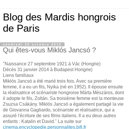
Blog des Mardis hongrois
de Paris
vendredi 30 octobre 2015
Qui êtes-vous Miklós Jancsó ?
"Naissance 27 septembre 1921 à Vác (Hongrie)
Décès 31 janvier 2014 à Budapest Hongrie)
Liens familiaux
Miklós Jancsó a été marié trois fois. Avec sa première
femme, il a eu un fils, Nyika (né en 1952). Il épouse ensuite
la réalisatrice et scénariste hongroise Márta Mészáros, dont
il adopte le fils, Zoltán. Sa troisième femme est la monteuse
Zsuzsa Csákány. Miklós Jancsó a également partagé la vie
de Giovanna Gagliardo, scénariste et réalisatrice, qui a
assuré l'écriture de ses films italiens. Il a eu deux autres
enfants : Katalin et David." La suite sur
cinema.encyclopedie.personnalites.bifi.fr